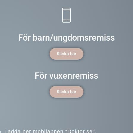
För barn/ungdomsremiss
Klicka här
För vuxenremiss
Klicka här
Ladda ner mobilappen “Doktor.se”.