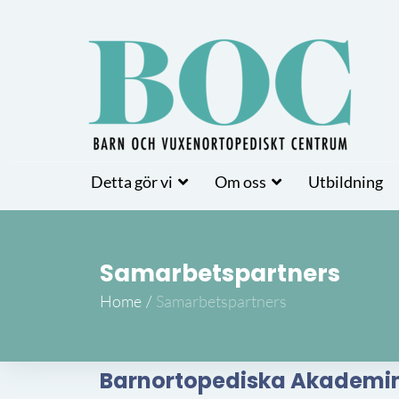
Detta gör vi
Om oss
Utbildning
Samarbetspartners
Home
/
Samarbetspartners
Barnortopediska Akademin