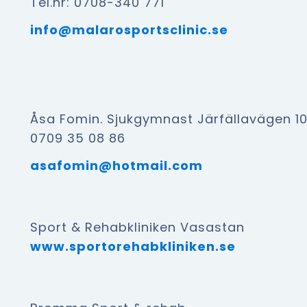
Tel.nr: 0708-340 771
info@malarosportsclinic.se
Åsa Fomin. Sjukgymnast Järfällavägen 106
0709 35 08 86
asafomin@hotmail.com
Sport & Rehabkliniken Vasastan
www.sportorehabkliniken.se