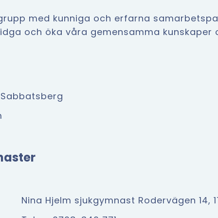
rupp med kunniga och erfarna samarbetspartn
vidga och öka våra gemensamma kunskaper oc
i Sabbatsberg
m
naster
Nina Hjelm sjukgymnast Rodervägen 14, 1