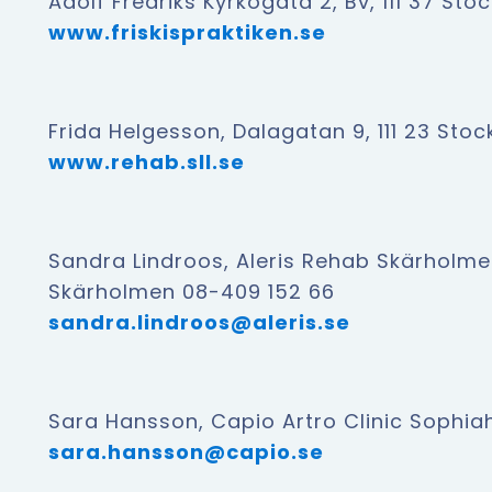
Adolf Fredriks Kyrkogata 2, Bv, 111 37 St
www.friskispraktiken.se
Frida Helgesson, Dalagatan 9, 111 23 Sto
www.rehab.sll.se
Sandra Lindroos, Aleris Rehab Skärholme
Skärholmen 08-409 152 66
sandra.lindroos@aleris.se
Sara Hansson, Capio Artro Clinic Sophi
sara.hansson@capio.se