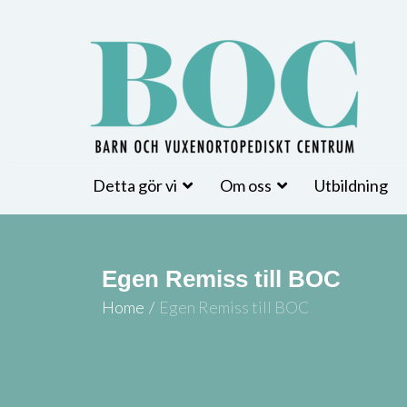
Detta gör vi
Om oss
Utbildning
Egen Remiss till BOC
Home
/
Egen Remiss till BOC